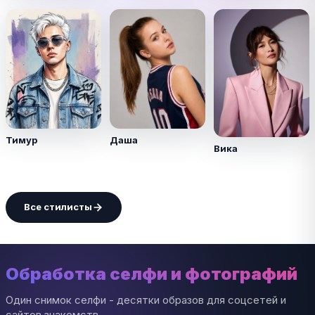
Тимур
Даша
Вика
Все стилисты
Обработка селфи и фотографий
Один снимок селфи - десятки образов для соцсетей и
сайтов знакомств.