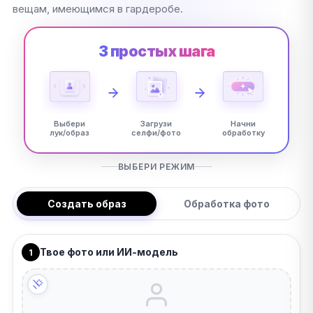
вещам, имеющимся в гардеробе.
3 простых шага
Выбери
Загрузи
Начни
лук/образ
селфи/фото
обработку
ВЫБЕРИ РЕЖИМ
Создать образ
Обработка фото
Твое фото или ИИ-модель
1