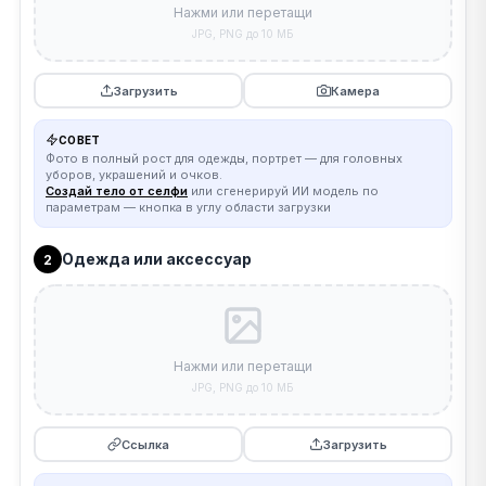
Нажми или перетащи
JPG, PNG до 10 МБ
Загрузить
Камера
СОВЕТ
Фото в полный рост для одежды, портрет — для головных
уборов, украшений и очков.
Создай тело от селфи
или сгенерируй ИИ модель по
параметрам — кнопка в углу области загрузки
Одежда или аксессуар
2
Нажми или перетащи
JPG, PNG до 10 МБ
Ссылка
Загрузить