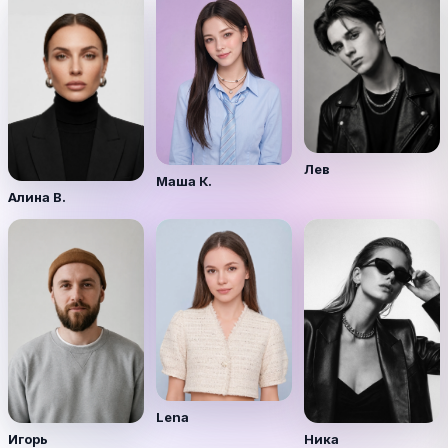
Лев
Маша К.
Алина В.
Lena
Игорь
Ника