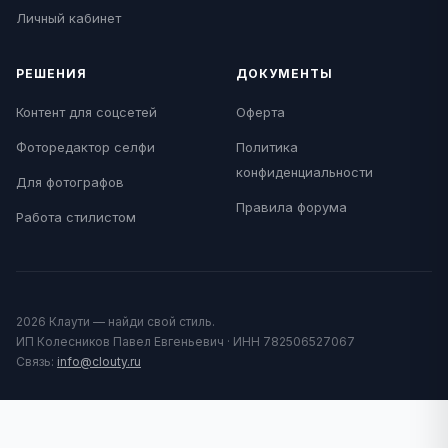
Личный кабинет
РЕШЕНИЯ
ДОКУМЕНТЫ
Контент для соцсетей
Оферта
Фоторедактор селфи
Политика
конфиденциальности
Для фотографов
Правила форума
Работа стилистом
2026 Клаути — найди свой стиль.
ИП Колесников Павел Евгеньевич · ИНН 782506527067
Связь:
info@clouty.ru