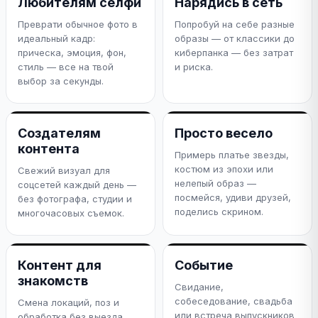
Любителям селфи
Нарядись в сеть
Преврати обычное фото в
Попробуй на себе разные
идеальный кадр:
образы — от классики до
прическа, эмоция, фон,
киберпанка — без затрат
стиль — все на твой
и риска.
выбор за секунды.
Создателям
Просто весело
контента
Примерь платье звезды,
костюм из эпохи или
Свежий визуал для
нелепый образ —
соцсетей каждый день —
посмейся, удиви друзей,
без фотографа, студии и
поделись скрином.
многочасовых съемок.
Контент для
Событие
знакомств
Свидание,
собеседование, свадьба
Смена локаций, поз и
или встреча выпускников
обработка без выезда.