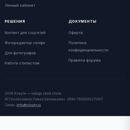
Личный кабинет
РЕШЕНИЯ
ДОКУМЕНТЫ
Контент для соцсетей
Оферта
Фоторедактор селфи
Политика
конфиденциальности
Для фотографов
Правила форума
Работа стилистом
2026 Клаути — найди свой стиль.
ИП Колесников Павел Евгеньевич · ИНН 782506527067
Связь:
info@clouty.ru