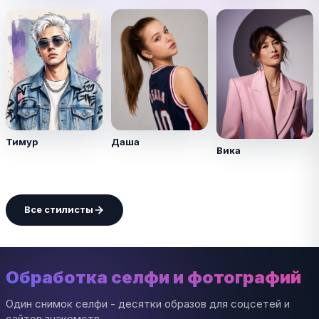
Тимур
Даша
Вика
Все стилисты
Обработка селфи и фотографий
Один снимок селфи - десятки образов для соцсетей и
сайтов знакомств.