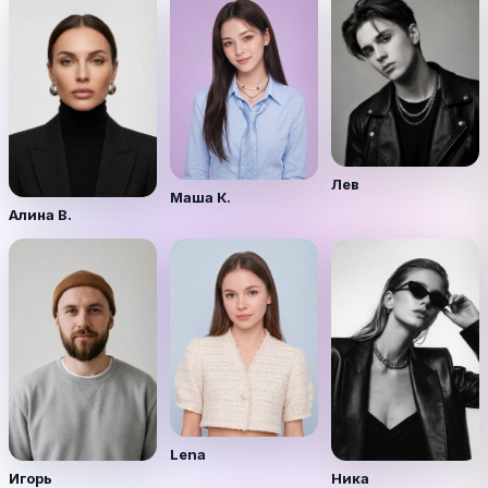
Лев
Маша К.
Алина В.
Lena
Игорь
Ника