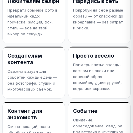
Любителям селфи
Нарядись в сеть
Преврати обычное фото в
Попробуй на себе разные
идеальный кадр:
образы — от классики до
прическа, эмоция, фон,
киберпанка — без затрат
стиль — все на твой
и риска.
выбор за секунды.
Создателям
Просто весело
контента
Примерь платье звезды,
костюм из эпохи или
Свежий визуал для
нелепый образ —
соцсетей каждый день —
посмейся, удиви друзей,
без фотографа, студии и
поделись скрином.
многочасовых съемок.
Контент для
Событие
знакомств
Свидание,
собеседование, свадьба
Смена локаций, поз и
или встреча выпускников
обработка без выезда.