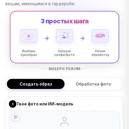
вещам, имеющимся в гардеробе.
3 простых шага
Выбери
Загрузи
Начни
лук/образ
селфи/фото
обработку
ВЫБЕРИ РЕЖИМ
Создать образ
Обработка фото
Твое фото или ИИ-модель
1