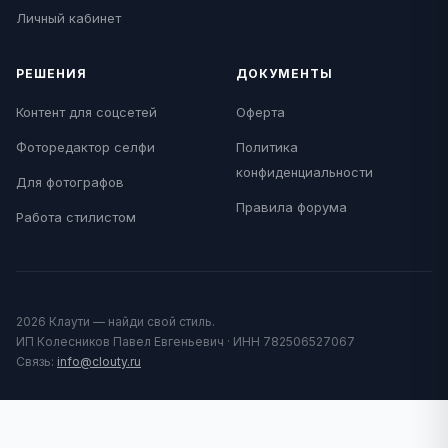
Личный кабинет
РЕШЕНИЯ
ДОКУМЕНТЫ
Контент для соцсетей
Оферта
Фоторедактор селфи
Политика
конфиденциальности
Для фотографов
Правила форума
Работа стилистом
2026 Клаути — найди свой стиль.
ИП Колесников Павел Евгеньевич · ИНН 782506527067
Связь:
info@clouty.ru