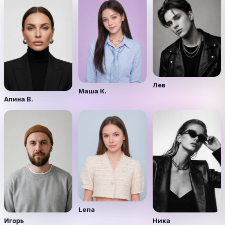
Лев
Маша К.
Алина В.
Lena
Игорь
Ника