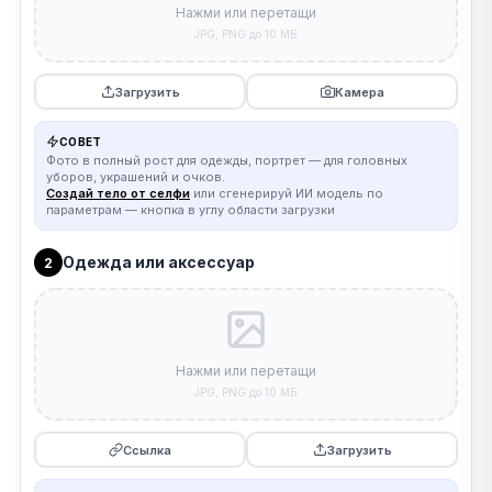
Нажми или перетащи
JPG, PNG до 10 МБ
Загрузить
Камера
СОВЕТ
Фото в полный рост для одежды, портрет — для головных
уборов, украшений и очков.
Создай тело от селфи
или сгенерируй ИИ модель по
параметрам — кнопка в углу области загрузки
Одежда или аксессуар
2
Нажми или перетащи
JPG, PNG до 10 МБ
Ссылка
Загрузить