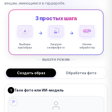
вещам, имеющимся в гардеробе.
3 простых шага
Выбери
Загрузи
Начни
лук/образ
селфи/фото
обработку
ВЫБЕРИ РЕЖИМ
Создать образ
Обработка фото
Твое фото или ИИ-модель
1