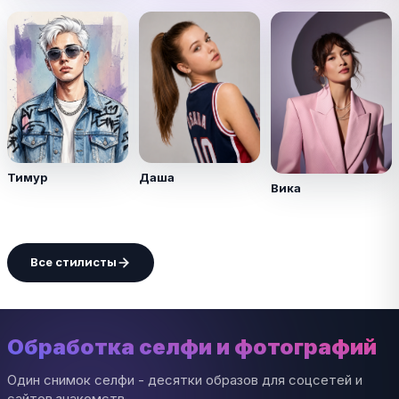
Тимур
Даша
Вика
Все стилисты
Обработка селфи и фотографий
Один снимок селфи - десятки образов для соцсетей и
сайтов знакомств.