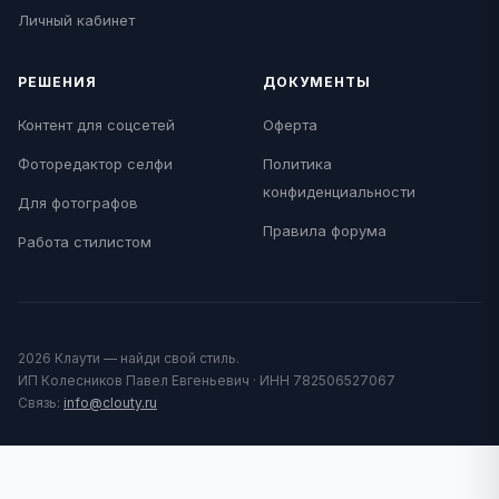
Личный кабинет
РЕШЕНИЯ
ДОКУМЕНТЫ
Контент для соцсетей
Оферта
Фоторедактор селфи
Политика
конфиденциальности
Для фотографов
Правила форума
Работа стилистом
2026 Клаути — найди свой стиль.
ИП Колесников Павел Евгеньевич · ИНН 782506527067
Связь:
info@clouty.ru