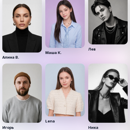
Лев
Маша К.
Алина В.
Lena
Игорь
Ника