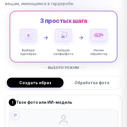
вещам, имеющимся в гардеробе.
3 простых шага
Выбери
Загрузи
Начни
лук/образ
селфи/фото
обработку
ВЫБЕРИ РЕЖИМ
Создать образ
Обработка фото
Твое фото или ИИ-модель
1