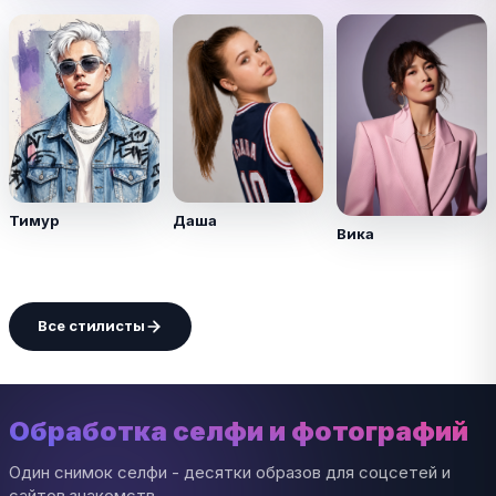
Тимур
Даша
Вика
Все стилисты
Обработка селфи и фотографий
Один снимок селфи - десятки образов для соцсетей и
сайтов знакомств.