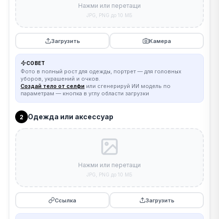
Нажми или перетащи
JPG, PNG до 10 МБ
Загрузить
Камера
СОВЕТ
Фото в полный рост для одежды, портрет — для головных
уборов, украшений и очков.
Создай тело от селфи
или сгенерируй ИИ модель по
параметрам — кнопка в углу области загрузки
Одежда или аксессуар
2
Нажми или перетащи
JPG, PNG до 10 МБ
Ссылка
Загрузить