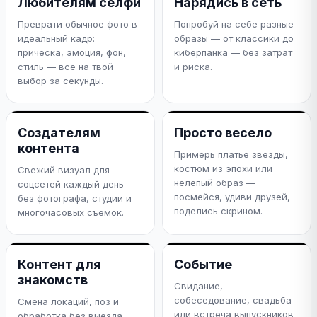
Любителям селфи
Нарядись в сеть
Преврати обычное фото в
Попробуй на себе разные
идеальный кадр:
образы — от классики до
прическа, эмоция, фон,
киберпанка — без затрат
стиль — все на твой
и риска.
выбор за секунды.
Создателям
Просто весело
контента
Примерь платье звезды,
костюм из эпохи или
Свежий визуал для
нелепый образ —
соцсетей каждый день —
посмейся, удиви друзей,
без фотографа, студии и
поделись скрином.
многочасовых съемок.
Контент для
Событие
знакомств
Свидание,
собеседование, свадьба
Смена локаций, поз и
или встреча выпускников
обработка без выезда.