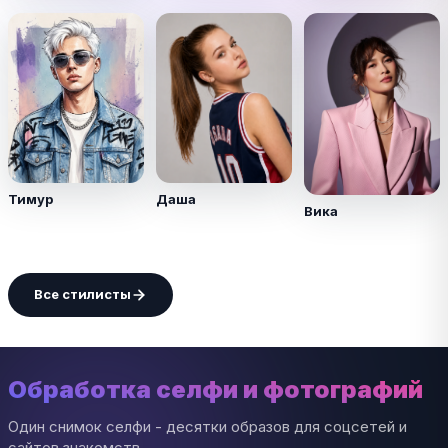
Тимур
Даша
Вика
Все стилисты
Обработка селфи и фотографий
Один снимок селфи - десятки образов для соцсетей и
сайтов знакомств.