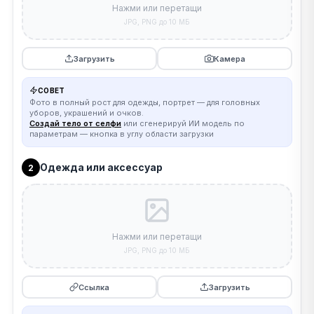
Нажми или перетащи
JPG, PNG до 10 МБ
Загрузить
Камера
СОВЕТ
Фото в полный рост для одежды, портрет — для головных
уборов, украшений и очков.
Создай тело от селфи
или сгенерируй ИИ модель по
параметрам — кнопка в углу области загрузки
Одежда или аксессуар
2
Нажми или перетащи
JPG, PNG до 10 МБ
Ссылка
Загрузить