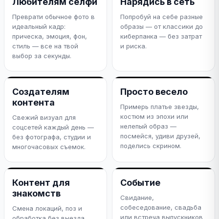
Любителям селфи
Нарядись в сеть
Преврати обычное фото в
Попробуй на себе разные
идеальный кадр:
образы — от классики до
прическа, эмоция, фон,
киберпанка — без затрат
стиль — все на твой
и риска.
выбор за секунды.
Создателям
Просто весело
контента
Примерь платье звезды,
костюм из эпохи или
Свежий визуал для
нелепый образ —
соцсетей каждый день —
посмейся, удиви друзей,
без фотографа, студии и
поделись скрином.
многочасовых съемок.
Контент для
Событие
знакомств
Свидание,
собеседование, свадьба
Смена локаций, поз и
или встреча выпускников
обработка без выезда.