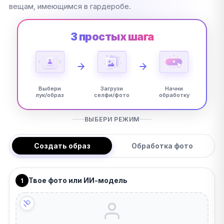
вещам, имеющимся в гардеробе.
3 простых шага
Выбери
Загрузи
Начни
лук/образ
селфи/фото
обработку
ВЫБЕРИ РЕЖИМ
Создать образ
Обработка фото
Твое фото или ИИ-модель
1