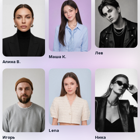
Лев
Маша К.
Алина В.
Lena
Игорь
Ника