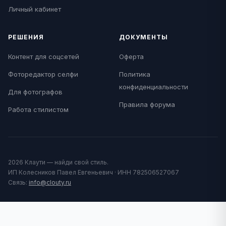
Личный кабинет
РЕШЕНИЯ
ДОКУМЕНТЫ
Контент для соцсетей
Оферта
Фоторедактор селфи
Политика
конфиденциальности
Для фотографов
Правила форума
Работа стилистом
2026 Клаути — найди свой стиль.
ИП Колесников Павел Евгеньевич · ИНН 782506527067
Связь:
info@clouty.ru