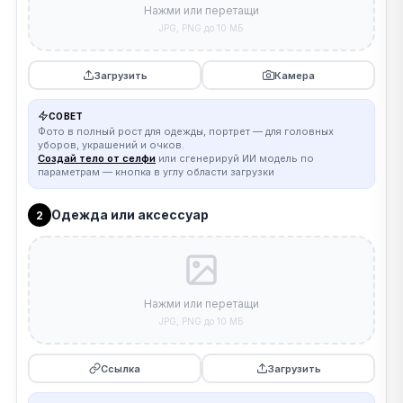
Нажми или перетащи
JPG, PNG до 10 МБ
Загрузить
Камера
СОВЕТ
Фото в полный рост для одежды, портрет — для головных
уборов, украшений и очков.
Создай тело от селфи
или сгенерируй ИИ модель по
параметрам — кнопка в углу области загрузки
Одежда или аксессуар
2
Нажми или перетащи
JPG, PNG до 10 МБ
Ссылка
Загрузить