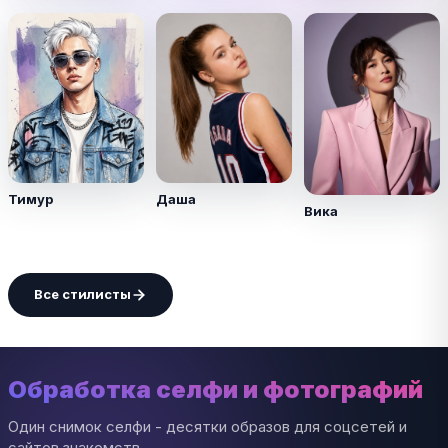
Тимур
Даша
Вика
Все стилисты
Обработка селфи и фотографий
Один снимок селфи - десятки образов для соцсетей и
сайтов знакомств.