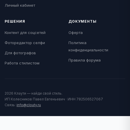
Личный кабинет
РЕШЕНИЯ
ДОКУМЕНТЫ
Контент для соцсетей
Оферта
Фоторедактор селфи
Политика
конфиденциальности
Для фотографов
Правила форума
Работа стилистом
2026 Клаути — найди свой стиль.
ИП Колесников Павел Евгеньевич · ИНН 782506527067
Связь:
info@clouty.ru