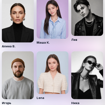
Лев
Маша К.
Алина В.
Lena
Игорь
Ника