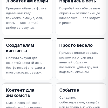
Любителям селфи
Нарядись в сеть
Преврати обычное фото в
Попробуй на себе разные
идеальный кадр:
образы — от классики до
прическа, эмоция, фон,
киберпанка — без затрат
стиль — все на твой
и риска.
выбор за секунды.
Создателям
Просто весело
контента
Примерь платье звезды,
костюм из эпохи или
Свежий визуал для
нелепый образ —
соцсетей каждый день —
посмейся, удиви друзей,
без фотографа, студии и
поделись скрином.
многочасовых съемок.
Контент для
Событие
знакомств
Свидание,
собеседование, свадьба
Смена локаций, поз и
или встреча выпускников
обработка без выезда.