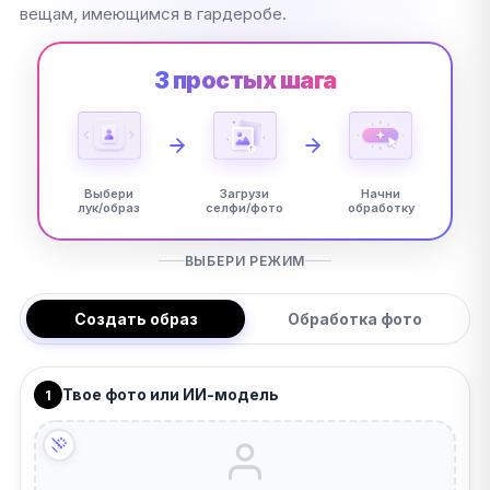
вещам, имеющимся в гардеробе.
3 простых шага
Выбери
Загрузи
Начни
лук/образ
селфи/фото
обработку
ВЫБЕРИ РЕЖИМ
Создать образ
Обработка фото
Твое фото или ИИ-модель
1