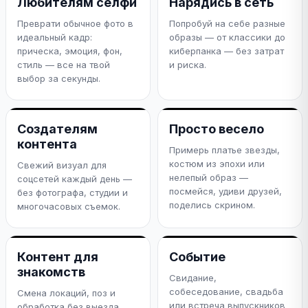
Любителям селфи
Нарядись в сеть
Преврати обычное фото в
Попробуй на себе разные
идеальный кадр:
образы — от классики до
прическа, эмоция, фон,
киберпанка — без затрат
стиль — все на твой
и риска.
выбор за секунды.
Создателям
Просто весело
контента
Примерь платье звезды,
костюм из эпохи или
Свежий визуал для
нелепый образ —
соцсетей каждый день —
посмейся, удиви друзей,
без фотографа, студии и
поделись скрином.
многочасовых съемок.
Контент для
Событие
знакомств
Свидание,
собеседование, свадьба
Смена локаций, поз и
или встреча выпускников
обработка без выезда.