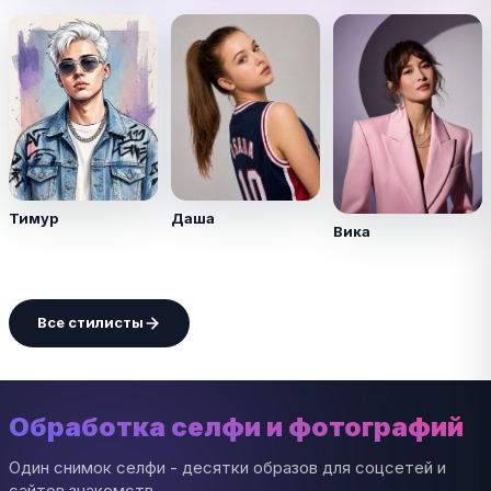
Тимур
Даша
Вика
Все стилисты
Обработка селфи и фотографий
Один снимок селфи - десятки образов для соцсетей и
сайтов знакомств.