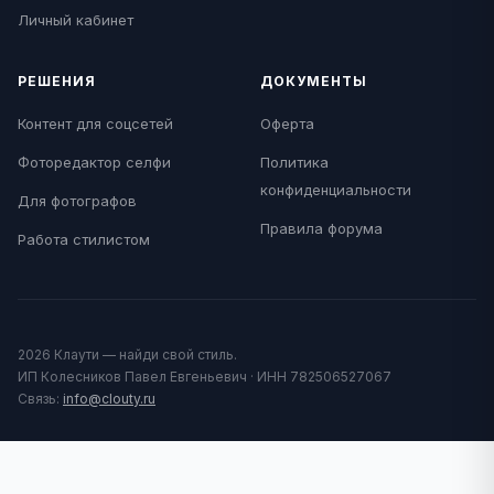
Личный кабинет
РЕШЕНИЯ
ДОКУМЕНТЫ
Контент для соцсетей
Оферта
Фоторедактор селфи
Политика
конфиденциальности
Для фотографов
Правила форума
Работа стилистом
2026 Клаути — найди свой стиль.
ИП Колесников Павел Евгеньевич · ИНН 782506527067
Связь:
info@clouty.ru