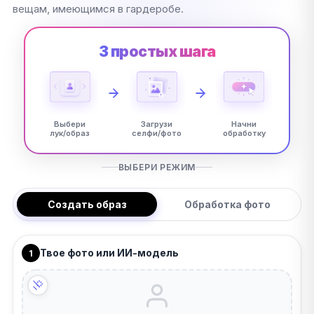
вещам, имеющимся в гардеробе.
3 простых шага
Выбери
Загрузи
Начни
лук/образ
селфи/фото
обработку
ВЫБЕРИ РЕЖИМ
Создать образ
Обработка фото
Твое фото или ИИ-модель
1