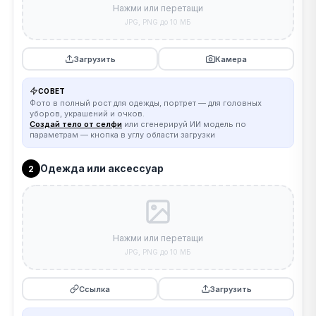
Нажми или перетащи
JPG, PNG до 10 МБ
Загрузить
Камера
СОВЕТ
Фото в полный рост для одежды, портрет — для головных
уборов, украшений и очков.
Создай тело от селфи
или сгенерируй ИИ модель по
параметрам — кнопка в углу области загрузки
Одежда или аксессуар
2
Нажми или перетащи
JPG, PNG до 10 МБ
Ссылка
Загрузить