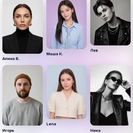
Лев
Маша К.
Алина В.
Lena
Игорь
Ника