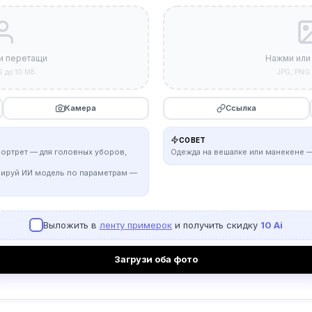
и перетащи
Нажми или
G до 10 МБ
JPG, PNG 
Камера
Ссылка
СОВЕТ
портрет — для головных уборов,
Одежда на вешалке или манекене —
рируй ИИ модель по параметрам —
Выложить в
ленту примерок
и получить скидку
10 Ai
Загрузи оба фото