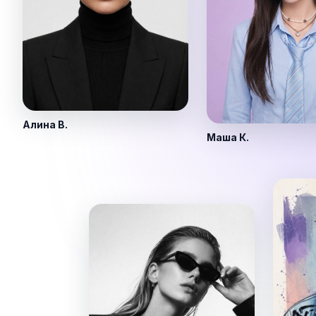
Алина В.
Маша К.