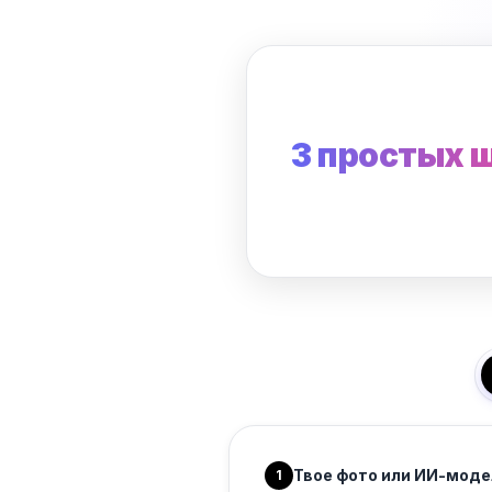
3 простых 
Твое фото или ИИ-моде
1