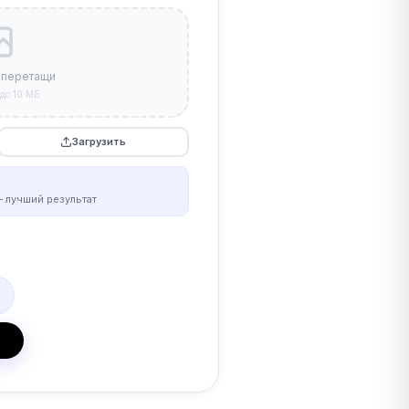
 перетащи
до 10 МБ
Загрузить
 лучший результат