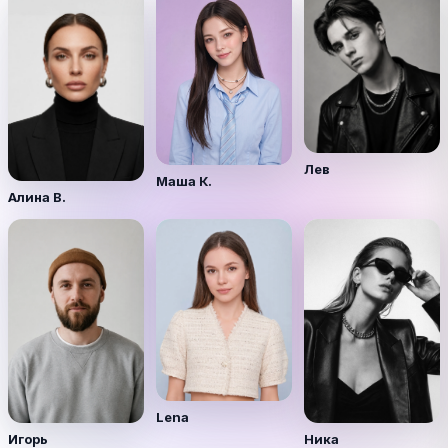
Лев
Маша К.
Алина В.
Lena
Игорь
Ника