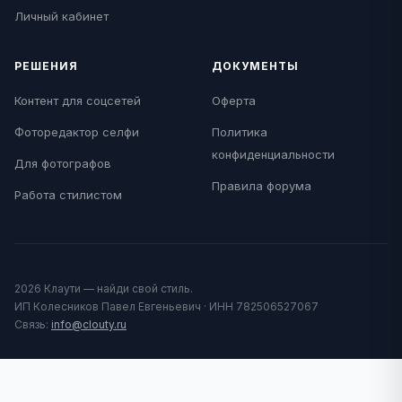
Личный кабинет
РЕШЕНИЯ
ДОКУМЕНТЫ
Контент для соцсетей
Оферта
Фоторедактор селфи
Политика
конфиденциальности
Для фотографов
Правила форума
Работа стилистом
2026 Клаути — найди свой стиль.
ИП Колесников Павел Евгеньевич · ИНН 782506527067
Связь:
info@clouty.ru