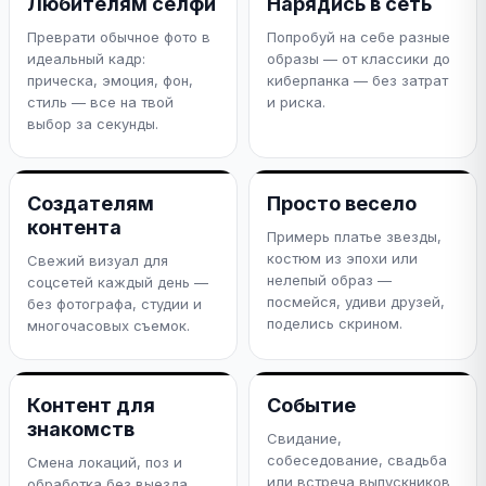
Любителям селфи
Нарядись в сеть
Преврати обычное фото в
Попробуй на себе разные
идеальный кадр:
образы — от классики до
прическа, эмоция, фон,
киберпанка — без затрат
стиль — все на твой
и риска.
выбор за секунды.
Создателям
Просто весело
контента
Примерь платье звезды,
костюм из эпохи или
Свежий визуал для
нелепый образ —
соцсетей каждый день —
посмейся, удиви друзей,
без фотографа, студии и
поделись скрином.
многочасовых съемок.
Контент для
Событие
знакомств
Свидание,
собеседование, свадьба
Смена локаций, поз и
или встреча выпускников
обработка без выезда.