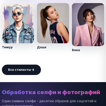
Тимур
Даша
Вика
Все стилисты
Обработка селфи и фотографий
Один снимок селфи - десятки образов для соцсетей и
сайтов знакомств.