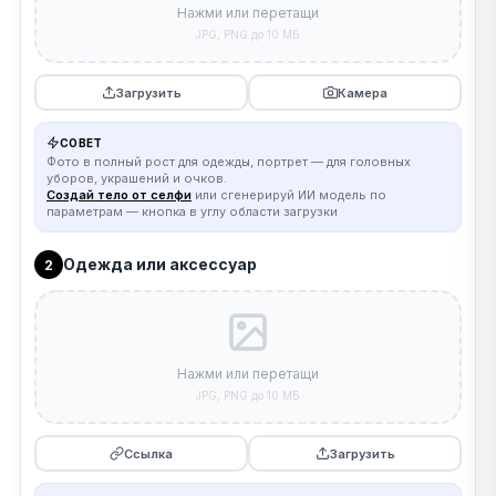
Нажми или перетащи
JPG, PNG до 10 МБ
Загрузить
Камера
СОВЕТ
Фото в полный рост для одежды, портрет — для головных
уборов, украшений и очков.
Создай тело от селфи
или сгенерируй ИИ модель по
параметрам — кнопка в углу области загрузки
Одежда или аксессуар
2
Нажми или перетащи
JPG, PNG до 10 МБ
Ссылка
Загрузить