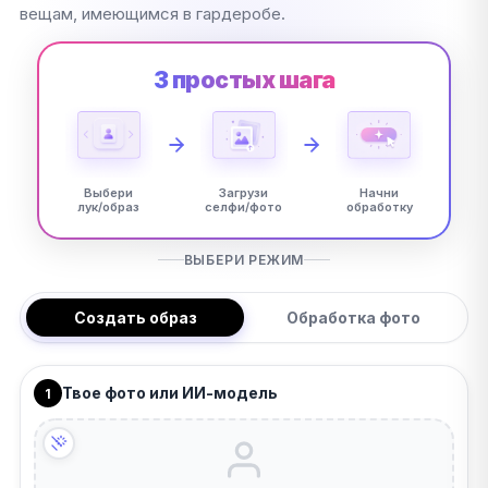
вещам, имеющимся в гардеробе.
3 простых шага
Выбери
Загрузи
Начни
лук/образ
селфи/фото
обработку
ВЫБЕРИ РЕЖИМ
Создать образ
Обработка фото
Твое фото или ИИ-модель
1