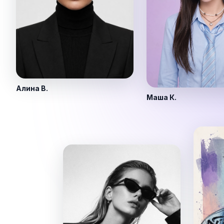
Алина В.
Маша К.