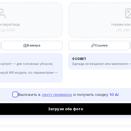
и перетащи
Нажми или
G до 10 МБ
JPG, PNG 
Камера
Ссылка
СОВЕТ
портрет — для головных уборов,
Одежда на вешалке или манекене —
рируй ИИ модель по параметрам —
Выложить в
ленту примерок
и получить скидку
10 Ai
Загрузи оба фото