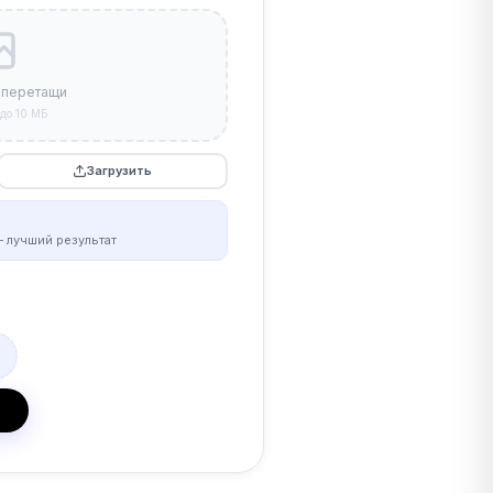
 перетащи
до 10 МБ
Загрузить
 лучший результат