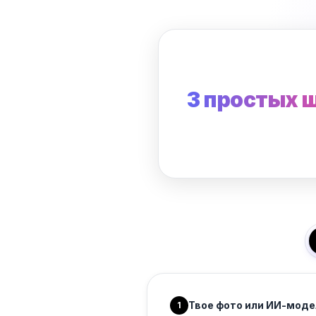
3 простых 
Твое фото или ИИ-моде
1