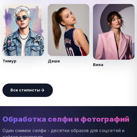
Тимур
Даша
Вика
Все стилисты
Обработка селфи и фотографий
Один снимок селфи - десятки образов для соцсетей и
сайтов знакомств.