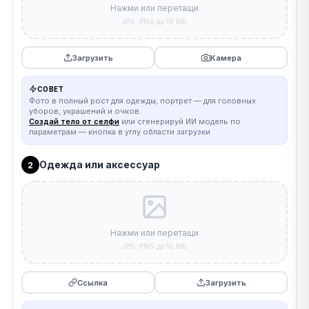
Нажми или перетащи
JPG, PNG до 10 МБ
Загрузить
Камера
СОВЕТ
Фото в полный рост для одежды, портрет — для головных
уборов, украшений и очков.
Создай тело от селфи
или сгенерируй ИИ модель по
параметрам — кнопка в углу области загрузки
Одежда или аксессуар
2
Нажми или перетащи
JPG, PNG до 10 МБ
Ссылка
Загрузить