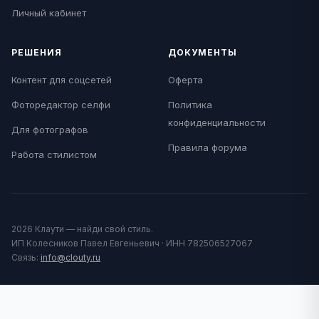
Личный кабинет
РЕШЕНИЯ
ДОКУМЕНТЫ
Контент для соцсетей
Оферта
Фоторедактор селфи
Политика
конфиденциальности
Для фотографов
Правила форума
Работа стилистом
2026 Клаути — найди свой стиль.
ИП Колесников Павел Евгеньевич · ИНН 782506527067
Связь:
info@clouty.ru