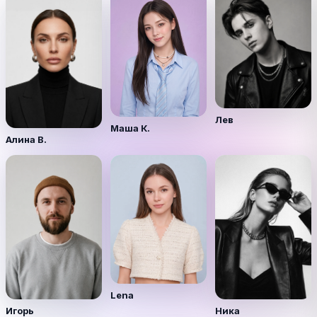
Лев
Маша К.
Алина В.
Lena
Игорь
Ника