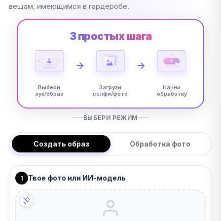
вещам, имеющимся в гардеробе.
3 простых шага
Выбери
Загрузи
Начни
лук/образ
селфи/фото
обработку
ВЫБЕРИ РЕЖИМ
Создать образ
Обработка фото
Твое фото или ИИ-модель
1