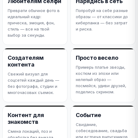
Любителям селфи
Нарядись в сеть
Преврати обычное фото в
Попробуй на себе разные
идеальный кадр:
образы — от классики до
прическа, эмоция, фон,
киберпанка — без затрат
стиль — все на твой
и риска.
выбор за секунды.
Создателям
Просто весело
контента
Примерь платье звезды,
костюм из эпохи или
Свежий визуал для
нелепый образ —
соцсетей каждый день —
посмейся, удиви друзей,
без фотографа, студии и
поделись скрином.
многочасовых съемок.
Контент для
Событие
знакомств
Свидание,
собеседование, свадьба
Смена локаций, поз и
или встреча выпускников
обработка без выезда.