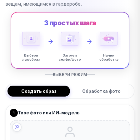
вещам, имеющимся в гардеробе.
3 простых шага
Выбери
Загрузи
Начни
лук/образ
селфи/фото
обработку
ВЫБЕРИ РЕЖИМ
Создать образ
Обработка фото
Твое фото или ИИ-модель
1