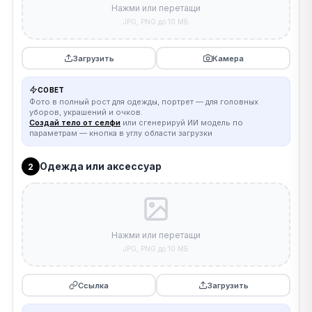
Нажми или перетащи
JPG, PNG до 10 МБ
Загрузить
Камера
СОВЕТ
Фото в полный рост для одежды, портрет — для головных
уборов, украшений и очков.
Создай тело от селфи
или сгенерируй ИИ модель по
параметрам — кнопка в углу области загрузки
Одежда или аксессуар
2
Нажми или перетащи
JPG, PNG до 10 МБ
Ссылка
Загрузить