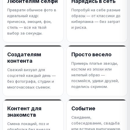
Любителям селфи
Нарядись в сеть
Преврати обычное фото в
Попробуй на себе разные
идеальный кадр:
образы — от классики до
прическа, эмоция, фон,
киберпанка — без затрат
стиль — все на твой
и риска.
выбор за секунды.
Создателям
Просто весело
контента
Примерь платье звезды,
костюм из эпохи или
Свежий визуал для
нелепый образ —
соцсетей каждый день —
посмейся, удиви друзей,
без фотографа, студии и
поделись скрином.
многочасовых съемок.
Контент для
Событие
знакомств
Свидание,
собеседование, свадьба
Смена локаций, поз и
или встреча выпускников
обработка без выезда.