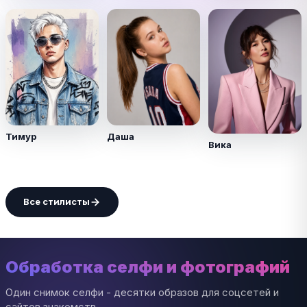
Тимур
Даша
Вика
Все стилисты
Обработка селфи и фотографий
Один снимок селфи - десятки образов для соцсетей и
сайтов знакомств.