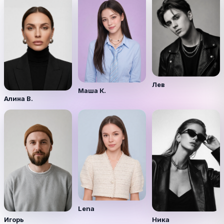
Лев
Маша К.
Алина В.
Lena
Игорь
Ника