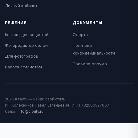
Личный кабинет
РЕШЕНИЯ
ДОКУМЕНТЫ
Контент для соцсетей
Оферта
Фоторедактор селфи
Политика
конфиденциальности
Для фотографов
Правила форума
Работа стилистом
2026 Клаути — найди свой стиль.
ИП Колесников Павел Евгеньевич · ИНН 782506527067
Связь:
info@clouty.ru