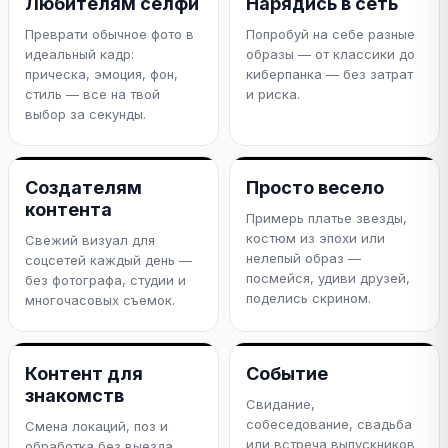
Любителям селфи
Нарядись в сеть
Преврати обычное фото в
Попробуй на себе разные
идеальный кадр:
образы — от классики до
прическа, эмоция, фон,
киберпанка — без затрат
стиль — все на твой
и риска.
выбор за секунды.
Создателям
Просто весело
контента
Примерь платье звезды,
костюм из эпохи или
Свежий визуал для
нелепый образ —
соцсетей каждый день —
посмейся, удиви друзей,
без фотографа, студии и
поделись скрином.
многочасовых съемок.
Контент для
Событие
знакомств
Свидание,
собеседование, свадьба
Смена локаций, поз и
или встреча выпускников
обработка без выезда.