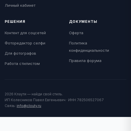
Личный кабинет
РЕШЕНИЯ
ДОКУМЕНТЫ
Контент для соцсетей
Оферта
Фоторедактор селфи
Политика
конфиденциальности
Для фотографов
Правила форума
Работа стилистом
2026 Клаути — найди свой стиль.
ИП Колесников Павел Евгеньевич · ИНН 782506527067
Связь:
info@clouty.ru