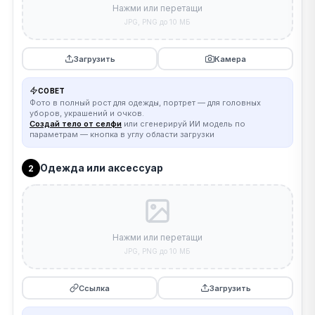
Нажми или перетащи
JPG, PNG до 10 МБ
Загрузить
Камера
СОВЕТ
Фото в полный рост для одежды, портрет — для головных
уборов, украшений и очков.
Создай тело от селфи
или сгенерируй ИИ модель по
параметрам — кнопка в углу области загрузки
Одежда или аксессуар
2
Нажми или перетащи
JPG, PNG до 10 МБ
Ссылка
Загрузить