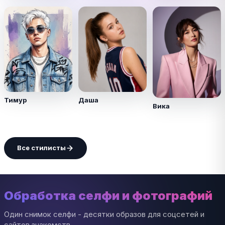
Тимур
Даша
Вика
Все стилисты
Обработка селфи и фотографий
Один снимок селфи - десятки образов для соцсетей и
сайтов знакомств.