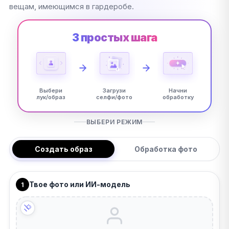
вещам, имеющимся в гардеробе.
3 простых шага
Выбери
Загрузи
Начни
лук/образ
селфи/фото
обработку
ВЫБЕРИ РЕЖИМ
Создать образ
Обработка фото
Твое фото или ИИ-модель
1