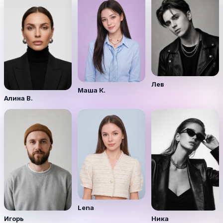
Лев
Маша К.
Алина В.
Lena
Игорь
Ника