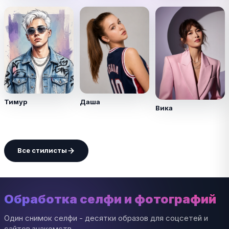
Тимур
Даша
Вика
Все стилисты
Обработка селфи и фотографий
Один снимок селфи - десятки образов для соцсетей и
сайтов знакомств.