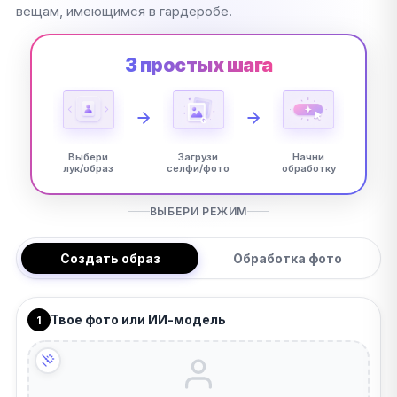
вещам, имеющимся в гардеробе.
3 простых шага
Выбери
Загрузи
Начни
лук/образ
селфи/фото
обработку
ВЫБЕРИ РЕЖИМ
Создать образ
Обработка фото
Твое фото или ИИ-модель
1