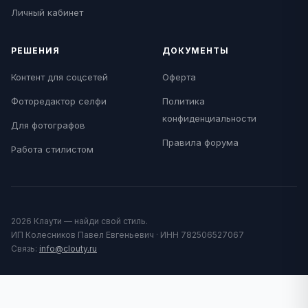
Личный кабинет
РЕШЕНИЯ
ДОКУМЕНТЫ
Контент для соцсетей
Оферта
Фоторедактор селфи
Политика
конфиденциальности
Для фотографов
Правила форума
Работа стилистом
2026 Клаути — найди свой стиль.
ИП Колесников Павел Евгеньевич · ИНН 782506527067
Связь:
info@clouty.ru