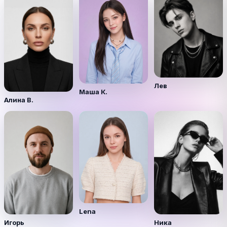
Лев
Маша К.
Алина В.
Lena
Игорь
Ника