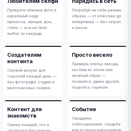
Любителям селфи
Нарядись в сеть
Преврати обычное фото в
Попробуй на себе разные
идеальный кадр:
образы — от классики до
прическа, эмоция, фон,
киберпанка — без затрат
стиль — все на твой
и риска.
выбор за секунды.
Создателям
Просто весело
контента
Примерь платье звезды,
костюм из эпохи или
Свежий визуал для
нелепый образ —
соцсетей каждый день —
посмейся, удиви друзей,
без фотографа, студии и
поделись скрином.
многочасовых съемок.
Контент для
Событие
знакомств
Свидание,
собеседование, свадьба
Смена локаций, поз и
или встреча выпускников
обработка без выезда.