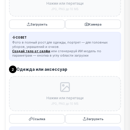
Нажми или перетащи
JPG, PNG до 10 МБ
Загрузить
Камера
СОВЕТ
Фото в полный рост для одежды, портрет — для головных
уборов, украшений и очков.
Создай тело от селфи
или сгенерируй ИИ модель по
параметрам — кнопка в углу области загрузки
Одежда или аксессуар
2
Нажми или перетащи
JPG, PNG до 10 МБ
Ссылка
Загрузить